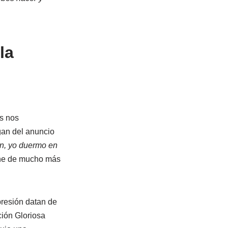
la
s nos
an del anuncio
in, yo duermo en
iene de mucho más
presión datan de
ción Gloriosa