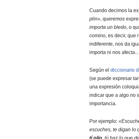
Cuando decimos la ex
plin»
, queremos expre
importa un bledo
, o q
comino
, es decir, que 
indiferente, nos da igu
importa ni nos afecta
Según el
diccionario 
(se puede expresar t
una expresión coloqui
indicar que a algo no 
importancia.
Por ejemplo:
«Escuche
escuches, te digan lo
tí plin
, tú haz lo que d