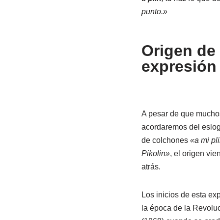
punto.»
Origen de 
expresión
A pesar de que mucho
acordaremos del eslog
de colchones
«a mi pl
Pikolin»
, el origen v
atrás.
Los inicios de esta ex
la época de la Revolu