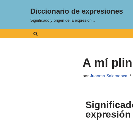
Diccionario de expresiones
Saltar
Significado y origen de la expresión...
al
contenido
A mí plin
por
Juanma Salamanca
Significad
expresión