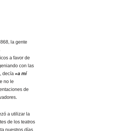
1868, la gente
s
icos a favor de
geniando con las
, decía
«a mí
e no le
entaciones de
vadores.
ó a utilizar la
tes de los teatros
ta nuestros días