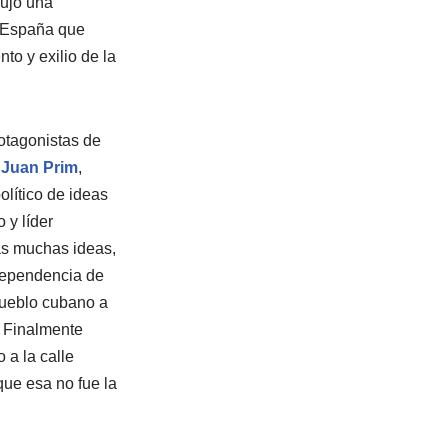
ujo una
n España que
to y exilio de la
otagonistas de
Juan Prim
,
político de ideas
 y líder
ras muchas ideas,
ndependencia de
pueblo cubano a
. Finalmente
 a la calle
ue esa no fue la