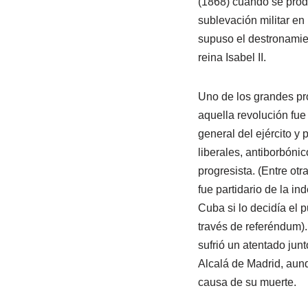
(1868) cuando se prod
sublevación militar e
supuso el destronamien
reina Isabel II.
Uno de los grandes pr
aquella revolución fue
general del ejército y 
liberales, antiborbónico
progresista. (Entre ot
fue partidario de la i
Cuba si lo decidía el 
través de referéndum)
sufrió un atentado junto
Alcalá de Madrid, aunq
causa de su muerte.