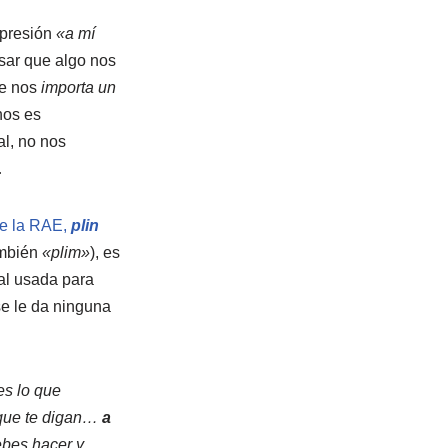
presión
«a mí
sar que algo nos
ue nos
importa un
nos es
al, no nos
…
de la RAE,
plin
ambién
«plim»
), es
al usada para
se le da ninguna
s lo que
 que te digan…
a
ebes hacer y