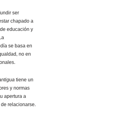
undir ser
estar chapado a
 de educación y
La
 día se basa en
igualdad, no en
ionales.
antigua
tiene un
bres y normas
u apertura a
de relacionarse.