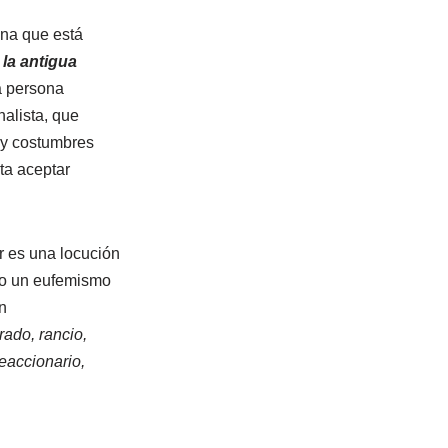
na que está
la antigua
a persona
nalista, que
 y costumbres
ta aceptar
r es una locución
omo un eufemismo
n
rado, rancio,
reaccionario,