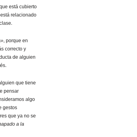
que está cubierto
 está relacionado
clase.
a»
, porque en
s correcto y
ducta de alguien
tés.
lguien que tiene
e pensar
onsideramos algo
e gestos
res que ya no se
hapado a la