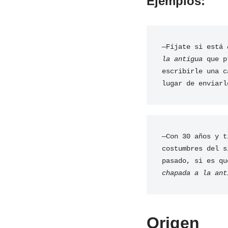
Ejemplos:
—Fíjate si está 
la antigua
 que p
escribirle una ca
lugar de enviarl
—Con 30 años y ti
costumbres del si
pasado, si es qu
chapada a la ant
Origen