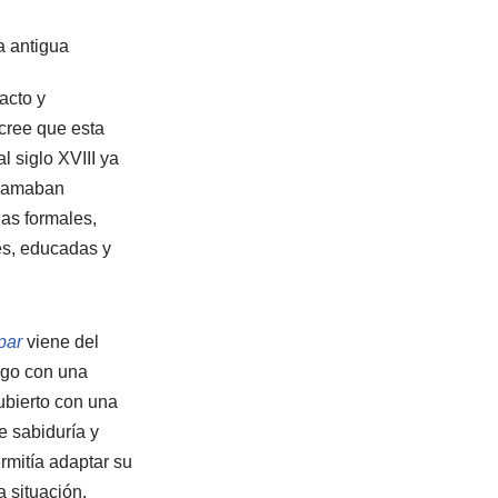
acto y
cree que esta
l siglo XVIII ya
llamaban
as formales,
es, educadas y
par
viene del
algo con una
ubierto con una
 sabiduría y
rmitía adaptar su
 situación.