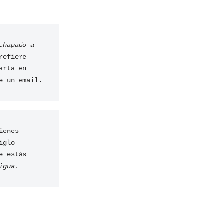
chapado a 
refiere 
rta en 
e un email.
enes 
glo 
e estás
igua
.