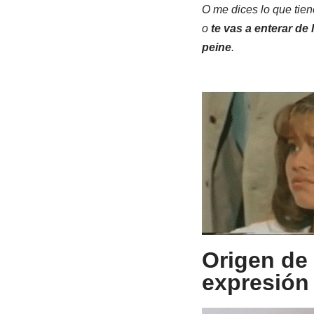
O me dices lo que tie
o
te vas a enterar de 
peine
.
Origen de
expresión