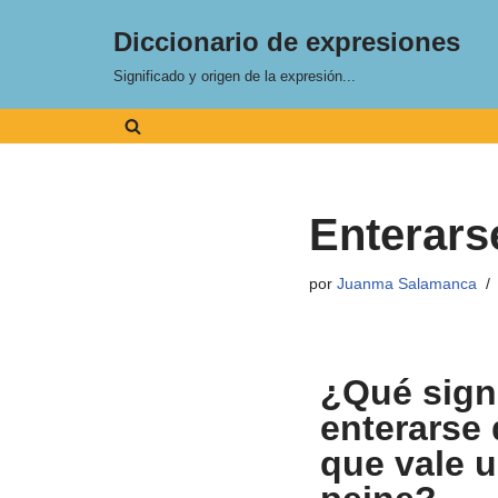
Diccionario de expresiones
Saltar
Significado y origen de la expresión...
al
contenido
Enterars
por
Juanma Salamanca
¿Qué signi
enterarse 
que vale 