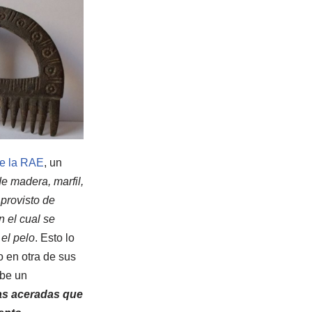
de la RAE
, un
de madera, marfil,
 provisto de
n el cual se
el pelo
. Esto lo
 en otra de sus
ibe un
as aceradas que