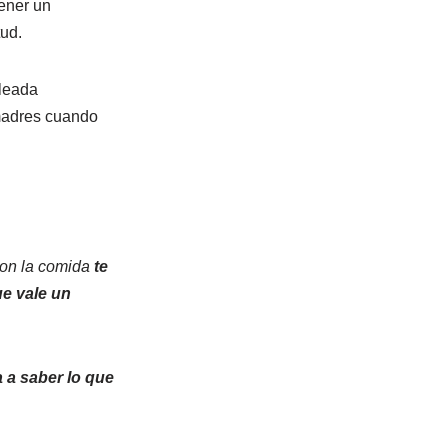
ener un
ud.
leada
madres cuando
on la comida
te
ue vale un
 a saber lo que