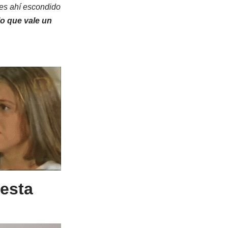
nes ahí escondido
lo que vale un
 esta