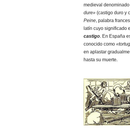
medieval denominad
dure»
(castigo duro y 
Peine
, palabra france
latín cuyo significado 
castigo
. En España es
conocido como
«tortu
en aplastar gradualmen
hasta su muerte.