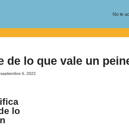
No te a
e de lo que vale un pein
septiembre 6, 2022
fica
de lo
un