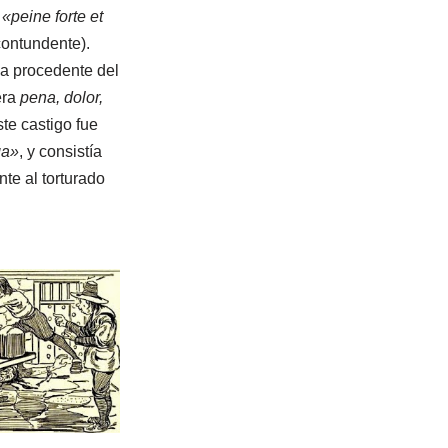
o
«peine forte et
contundente).
sa procedente del
era
pena, dolor,
te castigo fue
ga»
, y consistía
te al torturado