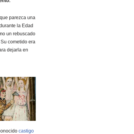
ento.
nque parezca una
 durante la Edad
omo un rebuscado
. Su cometido era
ara dejarla en
 conocido
castigo