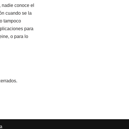
 nadie conoce el
ión cuando se la
ro tampoco
plicaciones para
ine, o para lo
cerrados.
ma