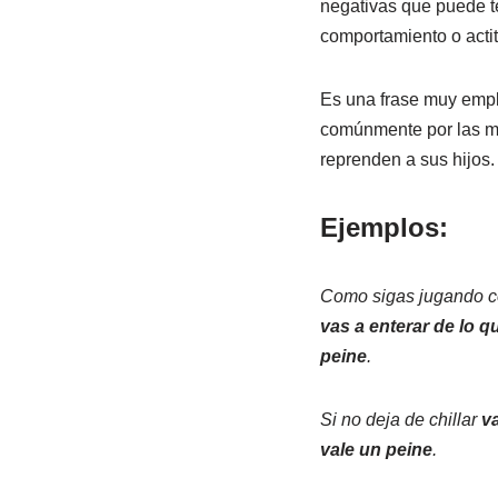
negativas que puede t
comportamiento o actit
Es una frase muy emp
comúnmente por las 
reprenden a sus hijos.
Ejemplos:
Como sigas jugando c
vas a enterar de lo q
peine
.
Si no deja de chillar
va
vale un peine
.