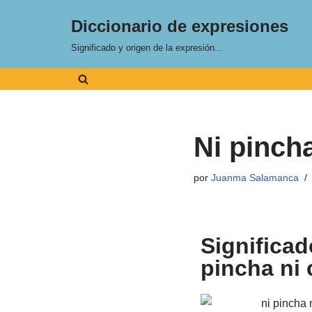
Diccionario de expresiones
Saltar
Significado y origen de la expresión...
al
contenido
Ni pincha
por
Juanma Salamanca
Significad
pincha ni 