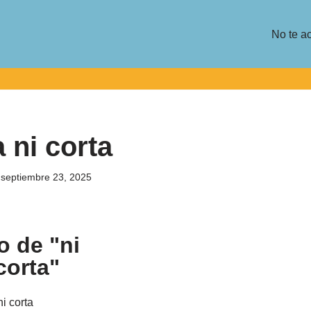
No te a
 ni corta
septiembre 23, 2025
o de "ni
corta"