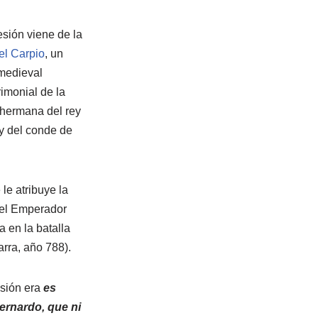
esión viene de la
el Carpio
, un
medieval
rimonial de la
hermana del rey
 y del conde de
le atribuye la
del Emperador
 en la batalla
rra, año 788).
sión era
es
ernardo, que ni