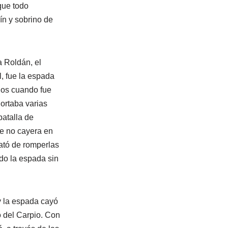
 que todo
ín y sobrino de
 Roldán, el
, fue la espada
ños cuando fue
ortaba varias
batalla de
e no cayera en
ató de romperlas
do la espada sin
y la espada cayó
 del Carpio. Con