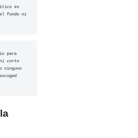
ítico es 
el fondo 
ni 
o para 
ni corto
o ninguno 
scoged 
la