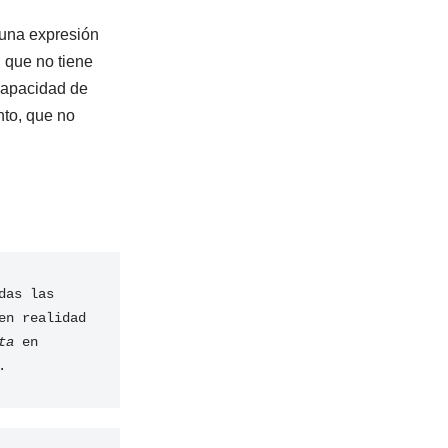
una expresión
 que no tiene
 capacidad de
nto, que no
as las 
reuniones, pero en realidad 
ta
 en 
.