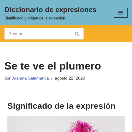
Diccionario de expresiones
Saltar
Significado y origen de la expresión...
al
contenido
Se te ve el plumero
por
Juanma Salamanca
agosto 22, 2020
Significado de la expresión