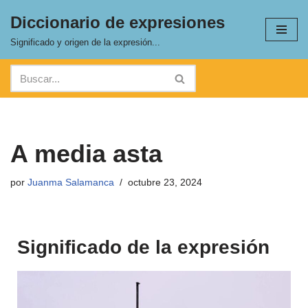
Diccionario de expresiones
Saltar
Significado y origen de la expresión...
al
contenido
A media asta
por
Juanma Salamanca
octubre 23, 2024
Significado de la expresión