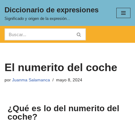
Diccionario de expresiones
Saltar
Significado y origen de la expresión...
al
contenido
El numerito del coche
por
Juanma Salamanca
mayo 8, 2024
¿Qué es lo del numerito del
coche?