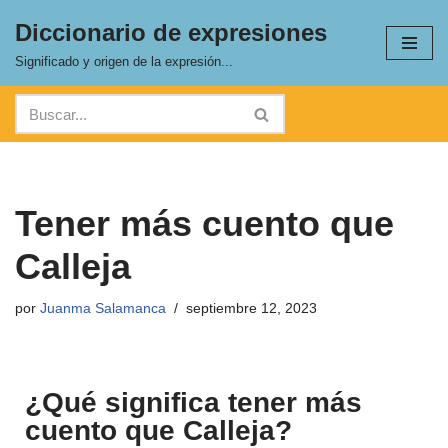
Diccionario de expresiones
Saltar
Significado y origen de la expresión...
al
contenido
Tener más cuento que
Calleja
por
Juanma Salamanca
septiembre 12, 2023
¿Qué significa tener más
cuento que Calleja?