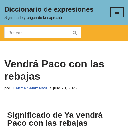
Diccionario de expresiones
Saltar
Significado y origen de la expresión...
al
contenido
Vendrá Paco con las
rebajas
por
Juanma Salamanca
julio 20, 2022
Significado de Ya vendrá
Paco con las rebajas