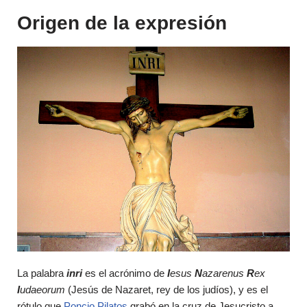
Origen de la expresión
La palabra
inri
es el acrónimo de
I
esus
N
azarenus
R
ex
I
udaeorum
(Jesús de Nazaret, rey de los judíos), y es el
rótulo que
Poncio Pilatos
grabó en la cruz de Jesucristo a