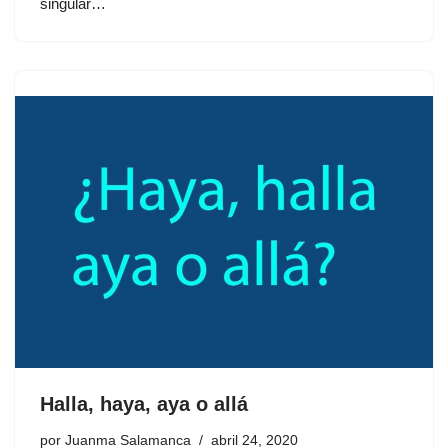
singular…
Halla, haya, aya o allá
por
Juanma Salamanca
abril 24, 2020