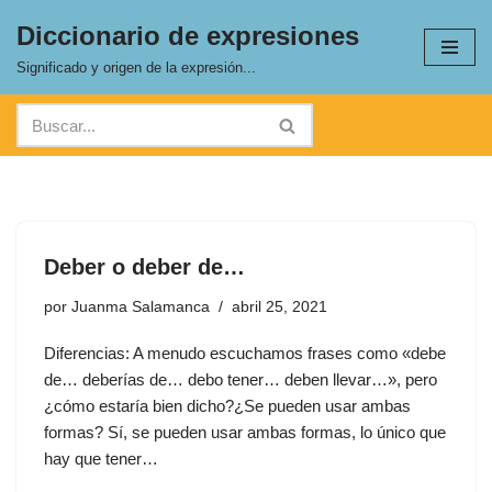
Diccionario de expresiones
Saltar
Significado y origen de la expresión...
al
contenido
Deber o deber de…
por
Juanma Salamanca
abril 25, 2021
Diferencias: A menudo escuchamos frases como «debe
de… deberías de… debo tener… deben llevar…», pero
¿cómo estaría bien dicho?¿Se pueden usar ambas
formas? Sí, se pueden usar ambas formas, lo único que
hay que tener…