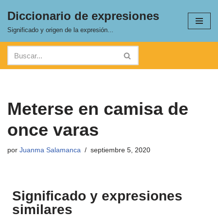
Diccionario de expresiones
Saltar
Significado y origen de la expresión...
al
contenido
Meterse en camisa de
once varas
por
Juanma Salamanca
septiembre 5, 2020
Significado y expresiones
similares