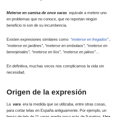
Meterse en camisa de once varas
equivale a metere uno
en problemas que no conoce, que no reportan ningún
beneficio ni son de su incumbencia.
Existen expresiones similares como
“meterse en fregados”
,
“meterse en jardines”, “meterse en embolaos”, “meterse en
berenjenales”, “meterse en líos”, “meterse en jaleos”…
En definitiva, muchas veces nos complicamos la vida sin
necesidad.
Origen de la expresión
La
vara
era la medida que se utilizaba, entre otras cosas,
para cortar telas en España antiguamente.
Por ejemplo, un
lienzo de tela de 11 varas medía poco más de 9 metros.
Una